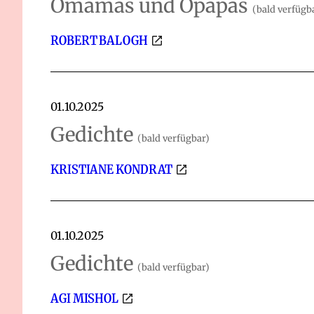
Omamas und Opapas
(bald verfügb
ROBERT BALOGH
01.10.2025
Gedichte
(bald verfügbar)
KRISTIANE KONDRAT
01.10.2025
Gedichte
(bald verfügbar)
AGI MISHOL