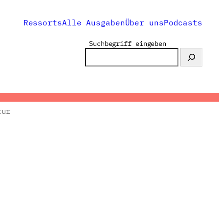
Ressorts
Alle Ausgaben
Über uns
Podcasts
Suchbegriff eingeben
tur