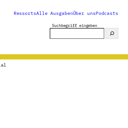
Ressorts
Alle Ausgaben
Über uns
Podcasts
Suchbegriff eingeben
ial