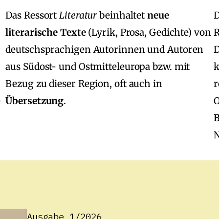
Das Ressort
Literatur
beinhaltet
neue
D
literarische Texte
(Lyrik, Prosa, Gedichte) von
R
deutschsprachigen Autorinnen und Autoren
D
aus Südost‑ und Ostmitteleuropa bzw. mit
k
Bezug zu dieser Region, oft auch in
r
e
Übersetzung
.
O
N
Ausgabe 1/2026