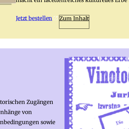
macht ein facettenreiches kulturelles Erbe 
Jetzt bestellen
Zum Inhalt
istorischen Zugängen
menhänge von
menbedingungen sowie