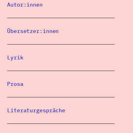
Tomáš Janovic
Autor:innen
2021
Auswahl aus frühen
Übersetzer:innen
Anekdoten
TOMÁŠ JANOVIC
Lyrik
Prosa
Literaturgespräche
Eine Publikation des