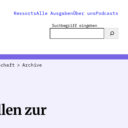
Ressorts
Alle Ausgaben
Über uns
Podcasts
Suchbegriff eingeben
schaft
>
Archive
len zur