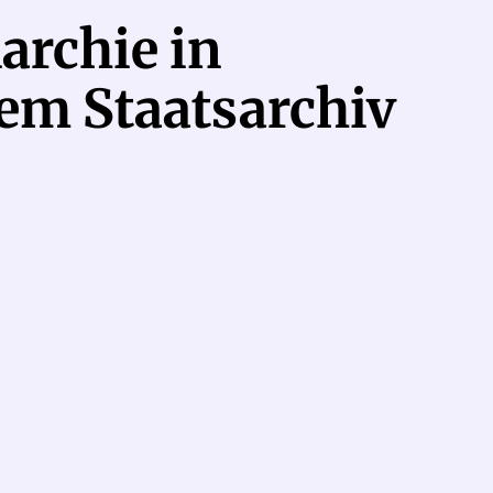
rchie in
em Staatsarchiv