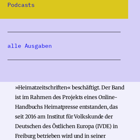
Jahren immer mehr erkannt und über
Podcasts
verschiedene Disziplinen hinweg
untersucht. In diesen
Forschungszusammenhang reiht sich der
von Bernadette Gebhardt herausgegebene
alle Ausgaben
Sammelband ein, der sich mit der Rolle von
Bildern bei der Darstellung der
Herkunftsgebiete der aus dem östlichen
Europa stammenden Deutschen in deren
»Heimatzeitschriften« beschäftigt. Der Band
ist im Rahmen des Projekts eines Online-
Handbuchs Heimatpresse entstanden, das
seit 2016 am Institut für Volkskunde der
Deutschen des Östlichen Europa (IVDE) in
Freiburg betrieben wird und in seiner