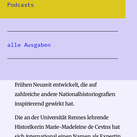
Podcasts
Zentraleuropas sich von denen Frankreichs
grundlegend unterscheiden. Zugleich hat die
französische Historiografie bereits sehr
frühzeitig durch die sozial-, wirtschafts- und
alle Ausgaben
kulturgeschichtlich ausgerichtete Annales-
Schule neue Zugänge und eine
Methodenreflexion hinsichtlich der
Befassung mit dem Mittelalter und der
Frühen Neuzeit entwickelt, die auf
zahlreiche andere Nationalhistoriografien
inspirierend gewirkt hat.
Die an der Universität Rennes lehrende
Historikerin Marie-Madeleine de Cevins hat
sich international einen Namen als Expertin