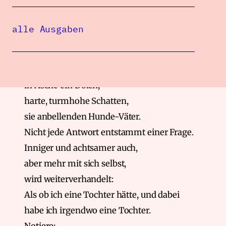
Ich notiere: Unzubereitet,
ja schon unbelaubten Gedanken gleich.
alle Ausgaben
Der Verstand verliert sich.
Ängstliche Wut im Gestrüpp,
gefrorenes Wasser, Seelenlärm,
in Asche ein Dolch,
harte, turmhohe Schatten,
sie anbellenden Hunde-Väter.
Nicht jede Antwort entstammt einer Frage.
Inniger und achtsamer auch,
aber mehr mit sich selbst,
wird weiterverhandelt:
Als ob ich eine Tochter hätte, und dabei
habe ich irgendwo eine Tochter.