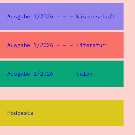
zu übertragen?
Ausgabe 1/2026 – – – Wissenschaft
Die entpflichtende Geduld ist dein Erbe.
Notiere: Macht zu fehlen und zu vollbringen,
keine.
Ausgabe 1/2026 – – – Literatur
Mitten in der Nacht, in welchem Land,
mehr als am Fragenden,
verzweifelst du an deiner Antwort:
Ausgabe 1/2026 – – – Salon
Ich bin´s doch! Ich bin es!
Bleibt die Frage an die Frage selbst:
Wer denkt dich aus?
Keine Macht sind wir.
Im Winter-Gedächtnis das verwundete Wild
Podcasts
verzehrt sich im Dunklen des Waldes.
In Wehmut die Betrachtung.