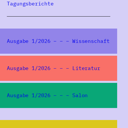
Tagungsberichte
Den Osteuropäer gibt es genau so wenig, wie
es den homo sovieticus nie geben konnte.
Während hinter „Osteuropäer“ lediglich
„eine Bequemlichkeit für Außenstehende,
ein Sammelbegriff, hinter dem sich ein
Ausgabe 1/2026 – – – Wissenschaft
ganzes Nest von Stereotypen verbirgt“
(Andreas Neumann), steht, stellt der
kommunistisch angestrebte, einst moderne
Ausgabe 1/2026 – – – Literatur
Mensch den gescheiterten soziopolitischen
Homogenisierungsversuch zur Schaffung
eines „Kollektivsingulars“ (Klaus Gestwa)
Ausgabe 1/2026 – – – Salon
dar. Beide theoretischen Konstrukte – jenes
eines Osteuropäers und eines homo
sovieticus – stehen im Widerspruch zu dem,