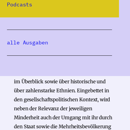
was die Länder im ehemals geopolitischen
Podcasts
Block Osteuropas und insbesondere
Rumänien auszeichnet: Vielfalt – ethnische
wie auch religiöse. Genau hier setzt der
Sammelband
Ethnische Minderheiten in
alle Ausgaben
Rumänien im 20. und 21. Jahrhundert
an.
Darin vereint das Herausgeberduo Hans-
Christian Maner und Rainer Ulrich fünf
Fachbeiträge über die kleinen Minderheiten
im Überblick sowie über historische und
über zahlenstarke Ethnien. Eingebettet in
den gesellschaftspolitischen Kontext, wird
neben der Relevanz der jeweiligen
Minderheit auch der Umgang mit ihr durch
den Staat sowie die Mehrheitsbevölkerung