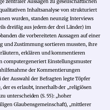
ge zentraler Aussagen zu gesellschaftlichen
qualitativen Inhaltsanalyse von strukturiert
nen wurden, standen neunzig Interviews
eils dreißig aus jedem der drei Länder) im
obanden die vorbereiteten Aussagen auf einer
ng und Zustimmung sortieren mussten, ihre
h erläutern, erklären und kommentieren
n computergeneriert Einstellungsmuster
 Zuhilfenahme der Kommentierungen
Bei der Auswahl der Befragten legte Töpfer
der es erlaubt, innerhalb der „religiösen
zu unterscheiden (S. 55): „hoher
eiligen Glaubensgemeinschaft), „mittlerer