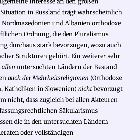
allgemeine Interesse an den großen
 Situation in Russland trägt wahrscheinlich
in Nordmazedonien und Albanien orthodoxe
aftlichen Ordnung, die den Pluralismus
ng durchaus stark bevorzugen, wozu auch
scher Strukturen gehört. Ein weiterer sehr
n
allen
untersuchten Ländern der Bestand
ten
auch der Mehrheitsreligionen
(Orthodoxe
, Katholiken in Slowenien)
nicht
bevorzugt
rum nicht, dass zugleich bei allen Akteuren
fassungsrechtlichen Säkularismus
essen die in den untersuchten Ländern
eraten oder vollständigen