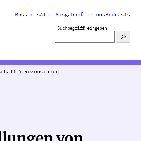
Ressorts
Alle Ausgaben
Über uns
Podcasts
Suchbegriff eingeben
schaft
>
Rezensionen
llungen von