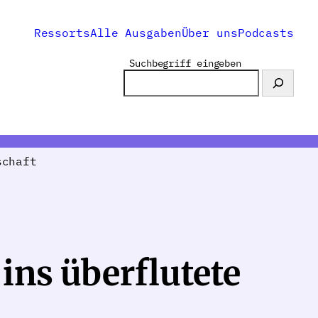
Ressorts
Alle Ausgaben
Über uns
Podcasts
Suchbegriff eingeben
schaft
ins überflutete