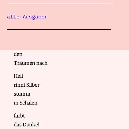
alle Ausgaben
Asche II
Züge
rollen meerwärts
den
Träumen nach
Hell
rinnt Silber
stumm
in Schalen
färbt
das Dunkel