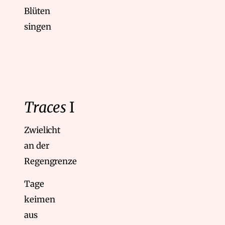
Blüten
singen
Traces
I
Zwielicht
an der
Regengrenze
Tage
keimen
aus