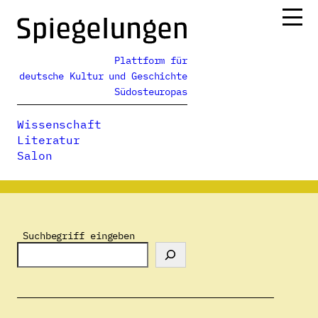
Zum
Inhalt
springen
Plattform für
Ressorts
deutsche Kultur und Geschichte
Alle Ausgaben
Südosteuropas
Über uns
Wissenschaft
Podcasts
Literatur
Salon
Spiegelungen
>
Autor:innenverzeichnis
>
Yvonne Livay
Suchbegriff eingeben
Yvonne Livay