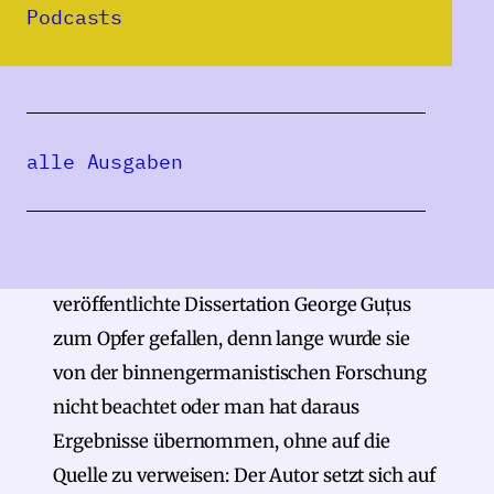
Podcasts
umgekehrt nicht selbstverständlich, dass
man die rumänische Literatur kenne, weil
man das nicht brauche. Dem gleichen
hegemonialen Umgang mit europäischem
alle Ausgaben
Kulturerbe beziehungsweise einer
wissenschaftlichen Ignorierung oder
Ignoranz ist auch die 1977 in Leipzig
verteidigte und als Typoskript
veröffentlichte Dissertation George Guțus
zum Opfer gefallen, denn lange wurde sie
von der binnengermanistischen Forschung
nicht beachtet oder man hat daraus
Ergebnisse übernommen, ohne auf die
Quelle zu verweisen: Der Autor setzt sich auf