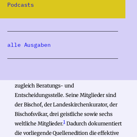
Podcasts
Die vier Bände enthalten die
Sitzungsprotokolle des
Landeskonsistoriums (fortan: LK) der
Evangelischen Kirche A. B. in Rumänien
alle Ausgaben
(fortan: EKR) aus der Zwischenkriegszeit.
Das LK ist die Regierung der EKR und dient
der laufenden Aufgabenerfüllung der Kirche,
es leitet die Gesamtgemeinde und ist
zugleich Beratungs- und
Entscheidungsstelle. Seine Mitglieder sind
der Bischof, der Landeskirchenkurator, der
Bischofsvikar, drei geistliche sowie sechs
1
weltliche Mitglieder.
Dadurch dokumentiert
die vorliegende Quellenedition die effektive