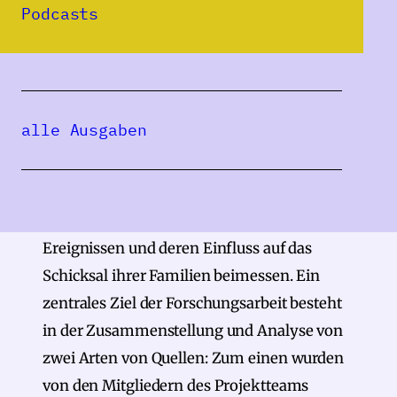
Massenauswanderung der Deutschen aus
Podcasts
Rumänien in die Bundesrepublik
Deutschland und nach Österreich, der Sturz
des Ceaușescu-Regimes im Dezember 1989
sowie der postkommunistische politische
alle Ausgaben
und wirtschaftliche Übergang. Ein
besonderes Augenmerk liegt dabei auf den
Erinnerungen und Bedeutungen, die
Deutsche aus dem Banat diesen historischen
Ereignissen und deren Einfluss auf das
Schicksal ihrer Familien beimessen. Ein
zentrales Ziel der Forschungsarbeit besteht
in der Zusammenstellung und Analyse von
zwei Arten von Quellen: Zum einen wurden
von den Mitgliedern des Projektteams