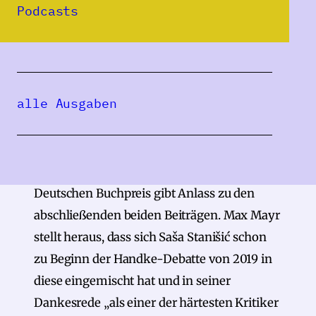
einhellig mit Lob, und die Zuerkennung
Podcasts
wichtiger Literaturpreise blieb nicht aus.
Zusammen mit der Einführung der
Herausgeberinnen eröffnet die Laudatio von
alle Ausgaben
Andreas Platthaus zur Verleihung des
Schillerpreises der Stadt Marbach am Neckar
2021 diesen Sammelband, und seine 2019
Furore machende Dankesrede zum
Deutschen Buchpreis gibt Anlass zu den
abschließenden beiden Beiträgen. Max Mayr
stellt heraus, dass sich Saša Stanišić schon
zu Beginn der Handke-Debatte von 2019 in
diese eingemischt hat und in seiner
Dankesrede „als einer der härtesten Kritiker