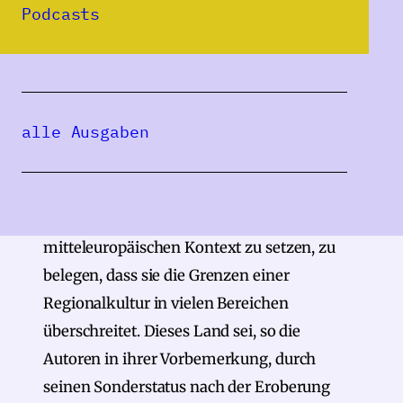
Podcasts
Universität, befasst sich in ihrem Beitrag mit
der Stadtgeschichte Temeswars (rum.
Timişoara) aus kulturhistorischer Sicht,
während die Literaturwissenschaftlerin
alle Ausgaben
Roxana Nubert Betrachtungen zur Banater
deutschen Literatur beiträgt. Das
Zusammenspiel dieser drei Teilaspekte zielt
darauf ab, die Banater Regionalkultur in den
mitteleuropäischen Kontext zu setzen, zu
belegen, dass sie die Grenzen einer
Regionalkultur in vielen Bereichen
überschreitet. Dieses Land sei, so die
Autoren in ihrer Vorbemerkung, durch
seinen Sonderstatus nach der Eroberung