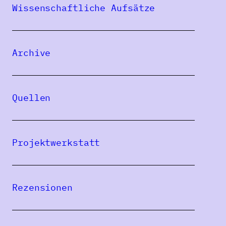
Archiv Zrenjanin
Wissenschaftliche Aufsätze
und seine
Archive
deutschsprachig
en Bestände und
Quellen
Sammlungen
FILIP KRČMAR
Projektwerkstatt
Rezensionen