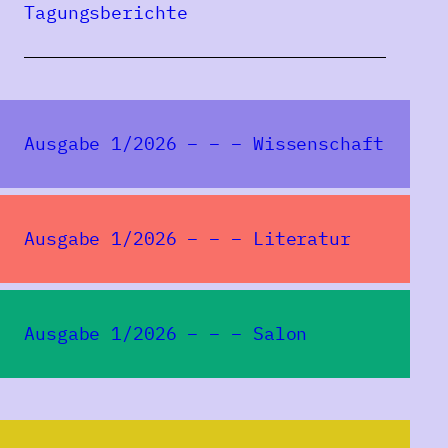
Tagungsberichte
Historical
Archives of
Kikinda
Ausgabe 1/2026 – – – Wissenschaft
BILJANA MARCOJEVIĆ
Ausgabe 1/2026 – – – Literatur
Ausgabe 1/2026 – – – Salon
Eine Publikation des