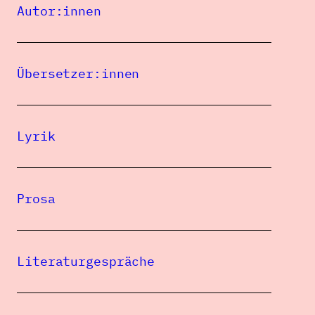
Susanne
Autor:innen
,
,
ZOLTÁN ÁGOSTON
KRISZTIÁN ÁKLI
ILDIKÓ
FRANK
Übersetzer:innen
Lyrik
Prosa
Eine Publikation des
Literaturgespräche