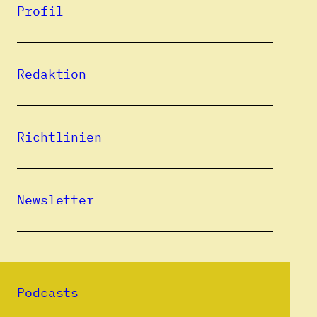
Profil
Birgit Fernengel ist seit 2017 ehrenamtliche
Mitarbeiterin in der Bibliothek des
IKGS. Zudem war sie Kuratorin der Online-
Redaktion
Ausstellung »Deutschsprachige Kinder- und
Jugendbücher aus Rumänien«. Bis 2013
leitete sie Bibliothek der Neuen Sammlung.
Richtlinien
The Design Museum in der Münchner
Pinakothek der Moderne.
Newsletter
Zum Profil von Birgit Fernengel am IKGS
Alle Beiträge
Podcasts
30.06.2023