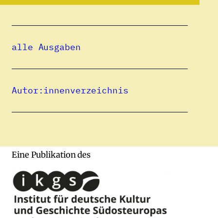
»Graue Zeiten – bunte
Seiten«
Eine virtuelle Ausstellung über
deutschsprachige Kinder- und
alle Ausgaben
Jugendbücher aus Rumänien 1945–
1989
BIRGIT FERNENGEL
Autor:innenverzeichnis
Eine Publikation des