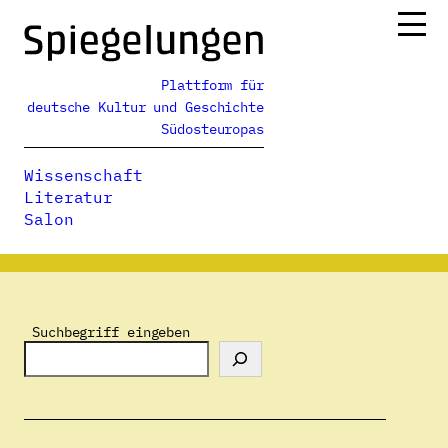
Zum
Inhalt
springen
Plattform für
Ressorts
deutsche Kultur und Geschichte
Alle Ausgaben
Südosteuropas
Über uns
Wissenschaft
Podcasts
Literatur
Salon
Spiegelungen
>
Autor:innenverzeichnis
>
Birgit Fernengel
Suchbegriff eingeben
Birgit Fernengel