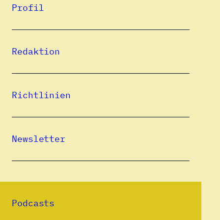
Profil
Catalin Dorian Florescu ist 1967
in Timișoara/Temeswar, Rumänien, geboren.
Redaktion
Eine erste Ausreise aus
medizinischen Gründen erfolgte 1976 und
führte den Jungen mit seinem Vater über
Richtlinien
Rom bis nach New York, wo sie jedoch kein
neues Leben aufbauen konnten und hinter
den Eisernen Vorhang zurückkehrten. Diese
Newsletter
Lebenszeit verarbeitete der Autor in seinem
Debut-
Roman
Wunderzeit
(2001.) Seit 1982 wohnt er in
Zürich, wo er Psychologie und
Podcasts
Psychopathologie an der Universität Zürich