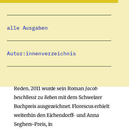
studierte. Für mehrere Jahre
arbeitete Catalin Florescu im Bereich
der Suchttherapie. Ab Dezember 2001
alle Ausgaben
lebte er für 20 Jahre als freier
Schriftsteller. Seit 5 Jahren arbeitet er wieder
in einer Psychotherapie-Praxis.
Autor:innenverzeichnis
Florescus Werk umfasst 8 Romane, einen
Erzählband, ein Buch über das Glück in
unserer Zeit und viele Artikel, Essays und
Reden. 2011 wurde sein Roman
Jacob
beschliesst zu lieben
mit dem Schweizer
Buchpreis ausgezeichnet. Florescus erhielt
weiterhin den Eichendorff- und Anna
Seghers-Preis, in