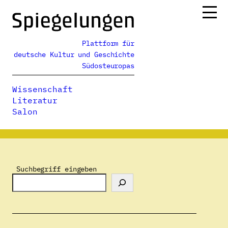
Zum
Inhalt
springen
Plattform für
Ressorts
deutsche Kultur und Geschichte
Alle Ausgaben
Südosteuropas
Über uns
Wissenschaft
Podcasts
Literatur
Salon
Spiegelungen
>
Autor:innenverzeichnis
>
Catalin Dorian Florescu
Suchbegriff eingeben
Catalin Dorian Florescu
E-Mail:
wunderzeit@sunrise.ch