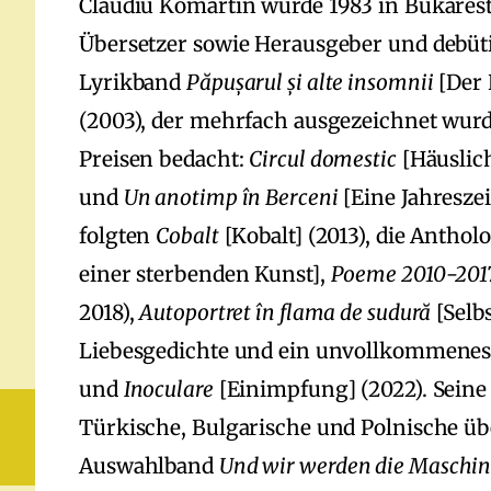
Claudiu Komartin wurde 1983 in Bukarest g
Übersetzer sowie Herausgeber und debüt
Lyrikband
Păpușarul și alte insomnii
[Der 
(2003), der mehrfach ausgezeichnet wurd
Preisen bedacht:
Circul domestic
[Häuslich
und
Un anotimp în Berceni
[Eine Jahreszei
folgten
Cobalt
[Kobalt] (2013), die Anthol
einer sterbenden Kunst],
Poeme 2010−201
2018),
Autoportret în flama de sudură
[Selb
Liebesgedichte und ein unvollkommenes
und
Inoculare
[Einimpfung] (2022). Seine
Türkische, Bulgarische und Polnische üb
Auswahlband
Und wir werden die Maschin