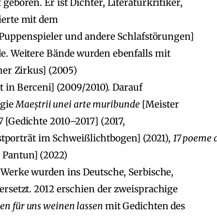
eboren. Er ist Dichter, Literaturkritiker,
ierte mit dem
Puppenspieler und andere Schlafstörungen]
e. Weitere Bände wurden ebenfalls mit
er Zirkus] (2005)
t in Berceni] (2009/2010). Darauf
ogie
Maeștrii unei arte muribunde
[Meister
7
[Gedichte 2010–2017] (2017,
stporträt im Schweißlichtbogen] (2021),
17 poeme 
 Pantun] (2022)
 Werke wurden ins Deutsche, Serbische,
ersetzt. 2012 erschien der zweisprachige
en für uns weinen lassen
mit Gedichten des