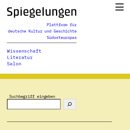
Zum
Inhalt
springen
Plattform für
Ressorts
deutsche Kultur und Geschichte
Alle Ausgaben
Südosteuropas
Über uns
Wissenschaft
Podcasts
Literatur
Salon
Spiegelungen
>
Autor:innenverzeichnis
>
Ilir Ferra
Suchbegriff eingeben
Ilir Ferra