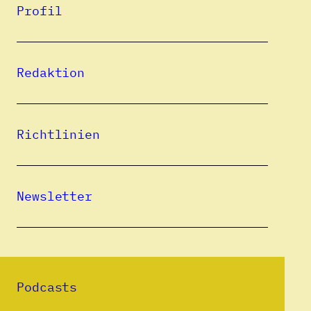
Profil
Ilir Ferra wurde 1974 in Durres (Albanien)
geboren und gelangte 1991 nach Österreich.
An der Universität Wien studierte er
Redaktion
Translationswissenschaften (Englisch und
Italienisch). Heute lebt er als Schriftsteller,
Übersetzer und Dolmetscher mit seiner
Richtlinien
Familie in Wien. Für seine Erzählung
Halber
Atem
(2008) erhielt er den Preis des Vereins
Exil („Schreiben zwischen den Kulturen“),
Newsletter
für seinen Roman
Rauchschatten
(2010;
Neuauflage 2015) den Adelbert-von-
Chamisso-Förderpreis. Es folgten der
Roman
Minus
(2014) und der Prosaband
Aus
Podcasts
dem Fluss
(2014).