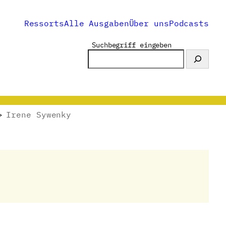
Ressorts
Alle Ausgaben
Über uns
Podcasts
Suchbegriff eingeben
>
Irene Sywenky