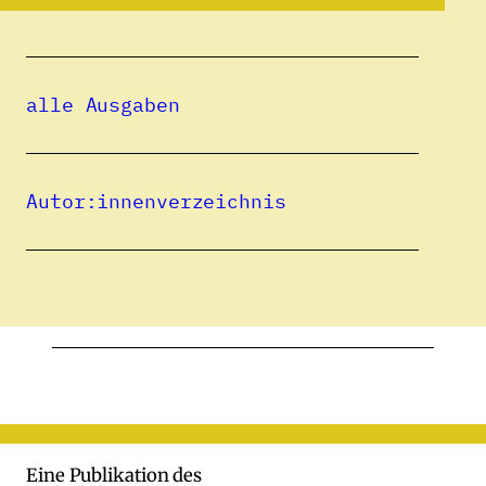
(2016) und dem Robert-Gernhardt-Preis
(2022). Zuletzt erschien sein Roman
Im
Schatten zweier Sommer
(Galiani, 2024).
alle Ausgaben
Alle Beiträge
Autor:innenverzeichnis
23.06.2026
Sulina
(bald verfügbar)
JAN KONEFFKE
Eine Publikation des