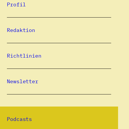
Profil
Jan Koneffke, 1960 in Darmstadt geboren,
studierte Philosophie sowie Germanistik
Redaktion
und lebte anschließend als freier
Schriftsteller in Berlin. 1995 ging er mit
einem Villa-Massimo-Stipendium nach
Richtlinien
Rom, wo er bis 2003 lebte. Heute pendelt er
zwischen Wien und
Bukarest. Koneffke schreibt Romane, Lyrik,
Newsletter
Kinderbücher, Essays und übersetzt aus dem
Italienischen und Rumänischen. Er wurde
mit zahlreichen Preisen und Stipendien
ausgezeichnet, u. a. mit dem Leonce-und-
Podcasts
Lena-Preis (1987), dem Uwe-Johnson-Preis