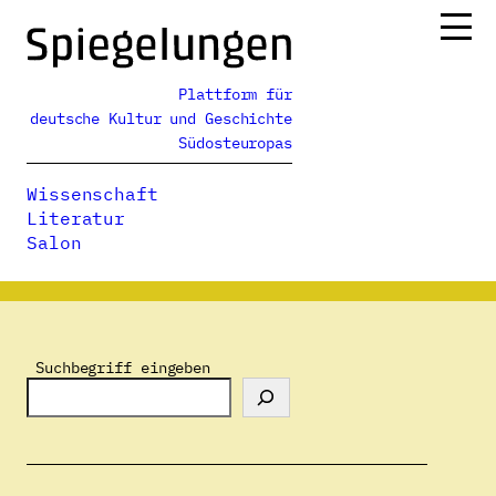
Zum
Inhalt
springen
Plattform für
Ressorts
deutsche Kultur und Geschichte
Alle Ausgaben
Südosteuropas
Über uns
Wissenschaft
Podcasts
Literatur
Salon
Spiegelungen
>
Autor:innenverzeichnis
>
Jan Koneffke
Suchbegriff eingeben
Jan Koneffke
E-Mail:
jan.koneffke@yahoo.it