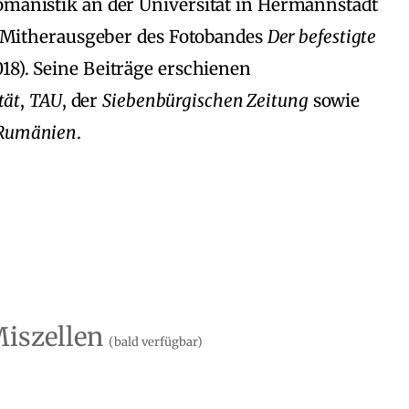
Romanistik an der Universität in Hermannstadt
a. Mitherausgeber des Fotobandes
Der befestigte
18). Seine Beiträge erschienen
tät
,
TAU
, der
Siebenbürgischen Zeitung
sowie
 Rumänien
.
Miszellen
(bald verfügbar)