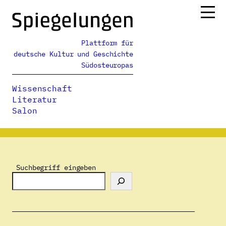
Zum
Inhalt
springen
Plattform für
Ressorts
deutsche Kultur und Geschichte
Alle Ausgaben
Südosteuropas
Über uns
Wissenschaft
Podcasts
Literatur
Salon
Spiegelungen
>
Autor:innenverzeichnis
>
Noémi Hegyi
Suchbegriff eingeben
Noémi Hegyi