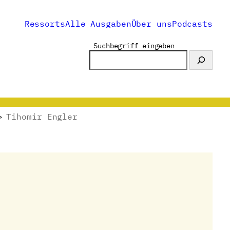
Ressorts
Alle Ausgaben
Über uns
Podcasts
Suchbegriff eingeben
>
Tihomir Engler