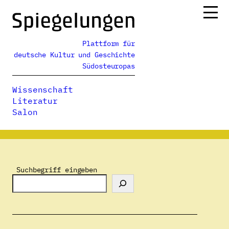
Zum
Inhalt
springen
Plattform für
Ressorts
deutsche Kultur und Geschichte
Alle Ausgaben
Südosteuropas
Über uns
Wissenschaft
Podcasts
Literatur
Salon
Spiegelungen
>
Autor:innenverzeichnis
>
Tünde Katona
Suchbegriff eingeben
Tünde Katona