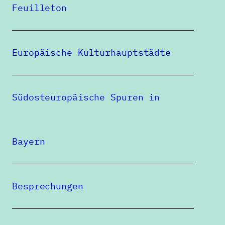
sonnigem
Feuilleton
Gemüt. Peter
Europäische Kulturhauptstädte
Motzan ist 75
geworden
Südosteuropäische Spuren in
GEORG AESCHT
Bayern
Besprechungen
Eine Publikation des