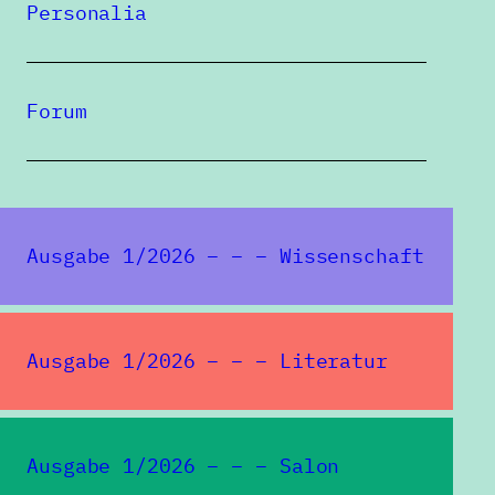
KLAUS HÜBNER
Personalia
23.06.2026
Forum
Ilma Rakusa – Am Anfang
war das Licht
PAUL-HENRI CAMPBELL
Ausgabe 1/2026 – – – Wissenschaft
23.06.2026
Peter Motzan zum 80.
Geburtstag
Ausgabe 1/2026 – – – Literatur
MARIANA VIRGINIA LĂZĂRESCU
06.11.2025
Ausgabe 1/2026 – – – Salon