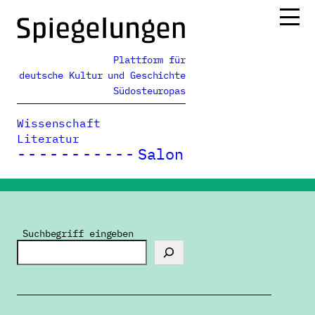
Zum
Inhalt
springen
Plattform für
Ressorts
deutsche Kultur und Geschichte
Alle Ausgaben
Südosteuropas
Über uns
Wissenschaft
Podcasts
Literatur
Salon
Spiegelungen
>
Personalia
Suchbegriff eingeben
29.06.2026
Arbeitsam und integer
Mit 70 macht Prof. Dr. Rudolf Gräf