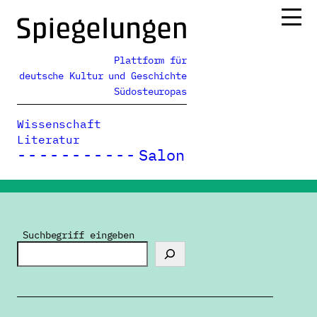
Zum
Inhalt
springen
Plattform für
Ressorts
deutsche Kultur und Geschichte
Alle Ausgaben
Südosteuropas
Über uns
Wissenschaft
Podcasts
Literatur
Salon
Spiegelungen
>
Südosteuropäische Spuren in Bayern
Suchbegriff eingeben
29.06.2026
Das Rákóczi-Wasserl