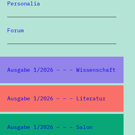
Personalia
Forum
Ausgabe 1/2026 – – – Wissenschaft
Ausgabe 1/2026 – – – Literatur
Redaktion SPIEGELUNGEN
Institut für deutsche Kultur
und Geschichte Südosteuropas
Ausgabe 1/2026 – – – Salon