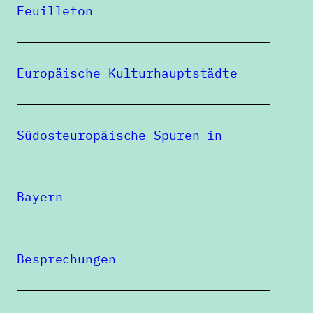
leiser Dichter
Feuilleton
Zum Tode von Helmuth
Frauendorfer
Europäische Kulturhauptstädte
MARKUS BAUER
Südosteuropäische Spuren in
Bayern
Eine Publikation des
Besprechungen