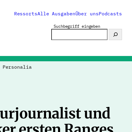
Ressorts
Alle Ausgaben
Über uns
Podcasts
Suchbegriff eingeben
>
Personalia
urjournalist und
ker ersten Ranges