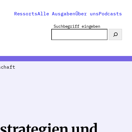
Ressorts
Alle Ausgaben
Über uns
Podcasts
Suchbegriff eingeben
schaft
strategien und