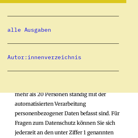
Diese Datenschutzerklärung gilt für die
Website
www.spiegelungen.net
.
alle Ausgaben
2.
Datenschutzbeauftragter
Autor:innenverzeichnis
Eine Pflicht zur Bestellung eines
Datenschutzbeauftragten besteht für uns
nach § 38 BDSG nicht, da in der Regel nicht
mehr als 20 Personen ständig mit der
automatisierten Verarbeitung
personenbezogener Daten befasst sind. Für
Fragen zum Datenschutz können Sie sich
jederzeit an den unter Ziffer 1 genannten