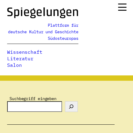
Zum
Inhalt
springen
Plattform für
Ressorts
deutsche Kultur und Geschichte
Alle Ausgaben
Südosteuropas
Über uns
Wissenschaft
Podcasts
Literatur
Salon
Spiegelungen
>
Datenschutzerklärung
Suchbegriff eingeben
Datenschutzerkl
ärung