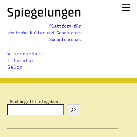
Zum
Inhalt
springen
Plattform für
Ressorts
deutsche Kultur und Geschichte
Alle Ausgaben
Südosteuropas
Über uns
Wissenschaft
Podcasts
Literatur
Salon
Spiegelungen
>
Autor:innenverzeichnis
>
Frieder Schuller
Suchbegriff eingeben
Frieder Schuller