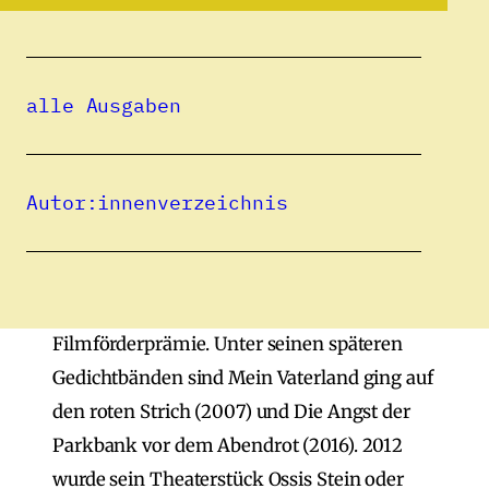
Bundesrepublik Deutschland aus. Er schrieb
Prosa und Lyrik, u. a. Paß für Transsilvanien
(1979), und schuf Dokumentar- und
alle Ausgaben
Spielfilme. Der Glockenkäufer (1984) war der
erste Spielfilm zum Thema Heimatverlust
der Siebenburger Sachsen; ein Spielfilm über
Autor:innenverzeichnis
Paul Celan trug den Titel Im Süden meiner
Seele (1994). 1986 wurde ihm der Andreas-
Gryphius-Preis zuerkannt. Für seine
Drehbücher erhielt er zweimal die
Filmförderprämie. Unter seinen späteren
Gedichtbänden sind Mein Vaterland ging auf
den roten Strich (2007) und Die Angst der
Parkbank vor dem Abendrot (2016). 2012
wurde sein Theaterstück Ossis Stein oder