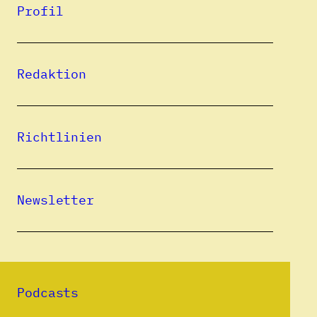
Profil
Frieder Schuller, geboren 1942 in Katzendorf
(rum. Cața, ung. Kaca), studierte Theologie in
Hermannstadt (rum. Sibiu, ung.
Redaktion
Nagyszeben) und Germanistik in
Klausenburg (rum. Cluj-Napoca, ung.
Kolozsvár). Er arbeitete als Kulturredakteur
Richtlinien
in Kronstadt (rum. Braşov, ung. Brassó), ab
1972 als Dramaturg am deutschsprachigen
Theater von Hermannstadt. Sein erster Band
Newsletter
mit Gedichten in deutscher Sprache erschien
1969. Das Erscheinen seines dritten
Lyrikbands wurde untersagt und zwei seiner
Theaterstücke durften nicht aufgeführt
Podcasts
werden. 1978 wanderte er in die