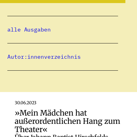
im 18. Jahrhundert, Berlin 2012). Sie
veröffentlicht regelmäßig in rumänischen
und internationalen Zeitschriften, in ihren
alle Ausgaben
Vorlesungen setzt sie sich bewusst mit den
regionalen und lokalen Zusammenhängen
der europäischen Kulturgeschichte
Autor:innenverzeichnis
auseinander.
Alle Beiträge
30.06.2023
»Mein Mädchen hat
außerordentlichen Hang zum
Theater«