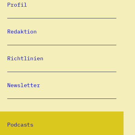
Profil
Gabriella-Nóra Tar (1977) studierte
Germanistik und Hungarologie an der
Redaktion
Babeș-Bolyai-Universität in
Klausenburg/Cluj-Napoca und ist derzeit
Dozentin am Department für Deutsche
Richtlinien
Sprache und Literatur derselben Universität.
Ihre Forschungsschwerpunkte sind: Theater
und Drama im 18. und 19. Jahrhundert,
Newsletter
deutsch-ungarische Kulturbeziehungen,
Kinderkultur. 2012 publizierte sie eine
Monografie über die Geschichte des
Kindertheaters in Ungarn im 18. Jahrhundert
Podcasts
(Deutschsprachiges Kindertheater in Ungarn