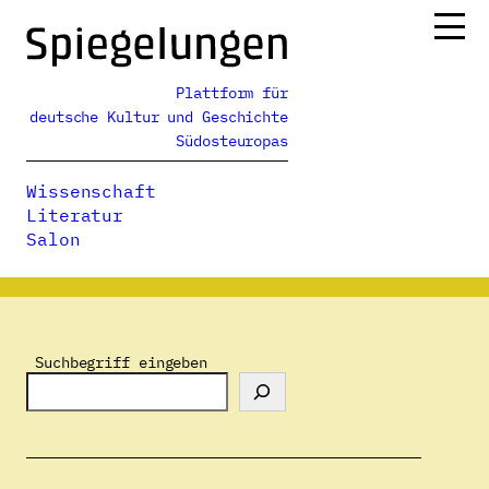
Zum
Inhalt
springen
Plattform für
Ressorts
deutsche Kultur und Geschichte
Alle Ausgaben
Südosteuropas
Über uns
Wissenschaft
Podcasts
Literatur
Salon
Spiegelungen
>
Autor:innenverzeichnis
>
Gabriella-Nóra Tar
Suchbegriff eingeben
Gabriella-Nóra Tar
E-Mail:
gabriella.tar@ubbcluj.ro