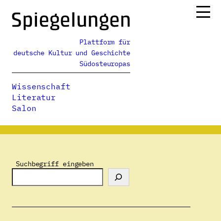
Zum
Inhalt
springen
Plattform für
Ressorts
deutsche Kultur und Geschichte
Alle Ausgaben
Südosteuropas
Über uns
Wissenschaft
Podcasts
Literatur
Salon
Spiegelungen
>
Autor:innenverzeichnis
>
István Szívós
Suchbegriff eingeben
István Szívós