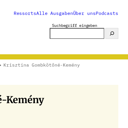
Ressorts
Alle Ausgaben
Über uns
Podcasts
Suchbegriff eingeben
>
Krisztina Gombkötőné-Kemény
né-Kemény