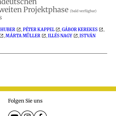
ndeutschen
weiten Projektphase
(bald verfügbar)
s
 HUBER
PÉTER KAPPEL
GÁBOR KEREKES
,
,
,
MÁRTA MÜLLER
ILLÉS NAGY
ISTVÁN
,
,
,
Folgen Sie uns