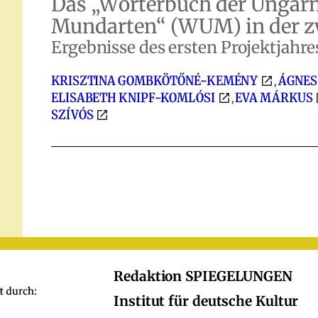
Das „Wörterbuch der Ungar
Mundarten“ (WUM) in der z
Ergebnisse des ersten Projektjahre
KRISZTINA GOMBKÖTŐNÉ-KEMÉNY
ÁGNES
,
ELISABETH KNIPF-KOMLÓSI
EVA MÁRKUS
,
SZÍVÓS
Redaktion SPIEGELUNGEN
Institut für deutsche Kultur