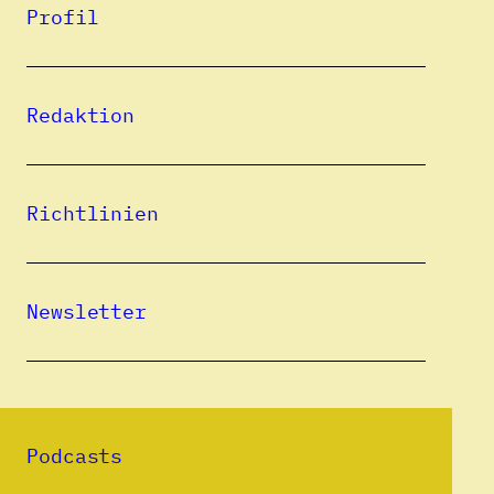
Profil
Alle Beiträge
Redaktion
30.06.2023
Der Balaton als Soziotop
Noémi Kiss: Balaton. Novellen. Aus
Richtlinien
dem Ungarischen von Éva Zádor.
München: Europa Verlag 2021. 168 S.
SILKE PASEWALCK
Newsletter
Podcasts
Eine Publikation des