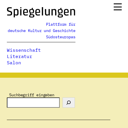
Zum
Inhalt
springen
Plattform für
Ressorts
deutsche Kultur und Geschichte
Alle Ausgaben
Südosteuropas
Über uns
Wissenschaft
Podcasts
Literatur
Salon
Spiegelungen
>
Autor:innenverzeichnis
>
Silke Pasewalck
Suchbegriff eingeben
Silke Pasewalck