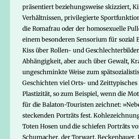
präsentiert beziehungsweise skizziert, K
Verhältnissen, privilegierte Sportfunkti
die Romafrau oder der homosexuelle Pullo
einem besonderen Sensorium für sozial B
Kiss über Rollen- und Geschlechterbild
Abhängigkeit, aber auch über Gewalt, Kr
ungeschminkte Weise zum spätsozialistis
Geschichten viel Orts- und Zeittypisches 
Plastizität, so zum Beispiel, wenn die Mo
für die Balaton-Touristen zeichnet: »Ne
steckenden Porträts fest. Kohlezeichnun
Toten Hosen und die schiefen Porträts v
Schumacher, der Torwart, Beckenbauer, P