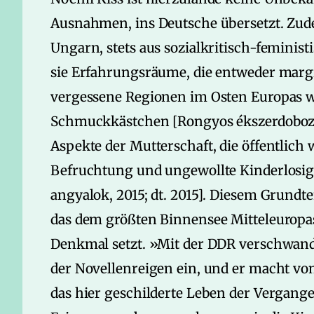
Ausnahmen, ins Deutsche übersetzt. Zude
Ungarn, stets aus sozialkritisch-feminist
sie Erfahrungsräume, die entweder margina
vergessene Regionen im Osten Europas w
Schmuckkästchen [Rongyos ékszerdoboz. U
Aspekte der Mutterschaft, die öffentlich
Befruchtung und ungewollte Kinderlosig
angya­lok, 2015; dt. 2015]. Diesem Grundt
das dem größten Binnensee Mitteleuropas 
Denkmal setzt. »Mit der DDR verschwand 
der Novellenreigen ein, und er macht vo
das hier geschilderte Leben der Vergangen