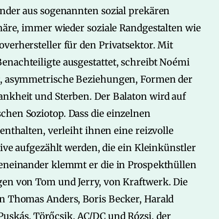
inder aus sogenannten sozial prekären
onäre, immer wieder soziale Randgestalten wie
verhersteller für den Privatsektor. Mit
enachteiligte ausgestattet, schreibt Noémi
er, asymmetrische Beziehungen, Formen der
ankheit und Sterben. Der Balaton wird auf
chen Soziotop. Dass die einzelnen
enthalten, verleiht ihnen eine reizvolle
tive aufgezählt werden, die ein Kleinkünstler
beneinander klemmt er die in Prospekthüllen
gen von Tom und Jerry, von Kraftwerk. Die
on Thomas Anders, Boris Becker, Harald
uskás, Törőcsik, AC/DC und Rózsi, der