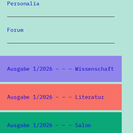
Personalia
MARIANA-VIRGINIA LĂZĂRESCU
Forum
Eine Publikation des
Ausgabe 1/2026 – – – Wissenschaft
Ausgabe 1/2026 – – – Literatur
Ausgabe 1/2026 – – – Salon