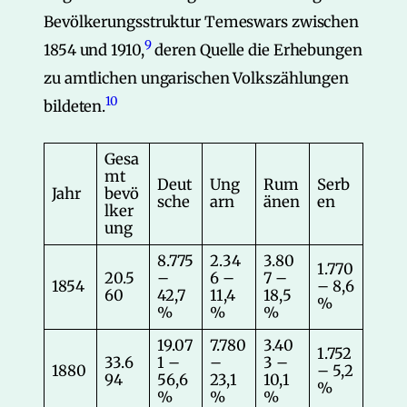
Bevölkerungsstruktur Temeswars zwischen
9
1854 und 1910,
deren Quelle die Erhebungen
zu amtlichen ungarischen Volkszählungen
10
bildeten.
Gesa
mt­
Deut
Ung
Rum
Serb
Jahr
bevö
sche
arn
änen
en
lker
ung
8.775
2.34
3.80
1.770
20.5
–
6 –
7 –
1854
– 8,6
60
42,7
11,4
18,5
%
%
%
%
19.07
7.780
3.40
1.752
33.6
1 –
–
3 –
1880
– 5,2
94
56,6
23,1
10,1
%
%
%
%