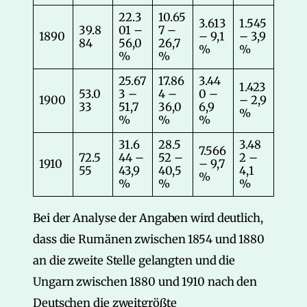
22.3
10.65
3.613
1.545
39.8
01 –
7 –
1890
– 9,1
– 3,9
84
56,0
26,7
%
%
%
%
25.67
17.86
3.44
1.423
53.0
3 –
4 –
0 –
1900
– 2,9
33
51,7
36,0
6,9
%
%
%
%
31.6
28.5
3.48
7.566
72.5
44 –
52 –
2 –
1910
– 9,7
55
43,9
40,5
4,1
%
%
%
%
Bei der Analyse der Angaben wird deutlich,
dass die Rumänen zwischen 1854 und 1880
an die zweite Stelle gelangten und die
Ungarn zwischen 1880 und 1910 nach den
Deutschen die zweitgrößte