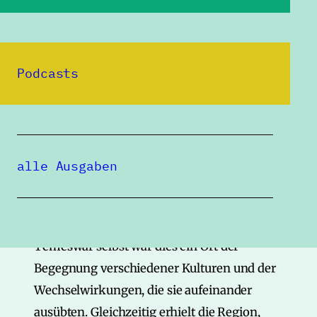
Slowaken, Juden, Katholiken, Orthodoxen,
Protestanten und vor allem Deutsche (Alt-
Österreicher) haben den Charakter der Stadt
Podcasts
bestimmt.
Innerhalb des Königreichs Ungarn stellte
das Banat also eine ethnisch heterogene
Region dar und bot als solche diverse
alle Ausgaben
Beispiele für das Phänomen des
Kulturtransfers. Durch die multiethnische
Zusammensetzung der Region und der Stadt
Temeswar selbst war dies ein Ort der
Begegnung verschiedener Kulturen und der
Wechselwirkungen, die sie aufeinander
ausübten. Gleichzeitig erhielt die Region,