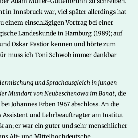
 über Adam Müller-Guttenbrunn zu schreiben.
ht in Innsbruck war, viel später allerdings hat
, zu einem einschlägigen Vortrag bei einer
rgische Landeskunde in Hamburg (1989); auf
h und Oskar Pastior kennen und hörte zum
afür muss ich Toni Schwob immer dankbar
lermischung und Sprachausgleich in jungen
l der Mundart von Neubeschenowa im Banat
, die
 bei Johannes Erben 1967 abschloss. An die
s Assistent und Lehrbeauftragter am Institut
ck an; er war ein guter und sehr menschlicher
 ans Alt- und Mittelhochdeutsche