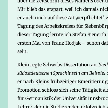
über die Zeitschrift dieses Namens oder
Mir blieb das erspart, weil ich damals nic
er auch mich auf diese Art ‚verpflichtet‘
Tagung des Arbeitskreises für Siebenbü
dieser Tagung lernte ich Stefan Sienert
ersten Mal von Franz Hodjak – schon d
sein.
Klein regte Schwobs Dissertation an,
Sied
südostdeutschen Sprachinseln am Beispie
er nach Kleins frühzeitiger Emeritierung
Promotion schloss sich seine Tätigkeit al
für Germanistik der Universität Innsbru
Lehrer, der die Studierenden erfolgreich