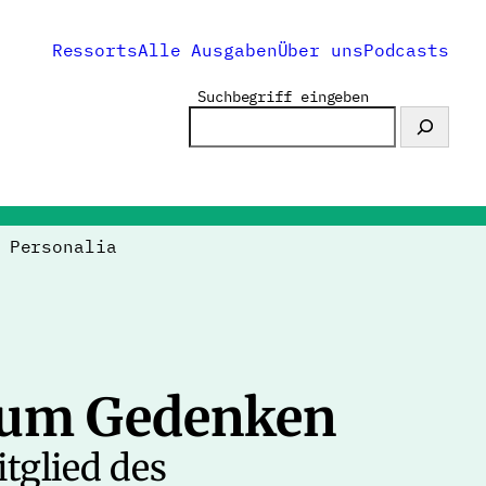
Ressorts
Alle Ausgaben
Über uns
Podcasts
Suchbegriff eingeben
>
Personalia
zum Gedenken
tglied des