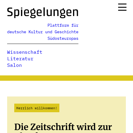
Zum
Inhalt
springen
Plattform für
Ressorts
deutsche Kultur und Geschichte
Alle Ausgaben
Südosteuropas
Über uns
Wissenschaft
Podcasts
Literatur
Salon
Herzlich willkommen!
Die Zeitschrift wird zur