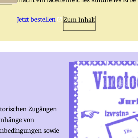
macht ein facettenreiches kulturelles Erbe 
Jetzt bestellen
Zum Inhalt
istorischen Zugängen
menhänge von
menbedingungen sowie