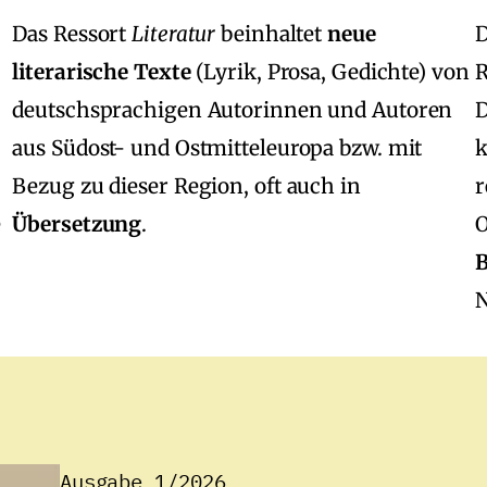
Das Ressort
Literatur
beinhaltet
neue
D
literarische Texte
(Lyrik, Prosa, Gedichte) von
R
deutschsprachigen Autorinnen und Autoren
D
aus Südost‑ und Ostmitteleuropa bzw. mit
k
Bezug zu dieser Region, oft auch in
r
e
Übersetzung
.
O
N
Ausgabe 1/2026