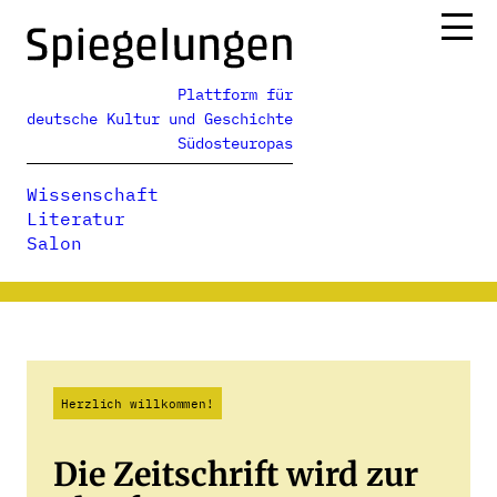
Zum
Inhalt
springen
Plattform für
Ressorts
deutsche Kultur und Geschichte
Alle Ausgaben
Südosteuropas
Über uns
Wissenschaft
Podcasts
Literatur
Salon
Herzlich willkommen!
Die Zeitschrift wird zur